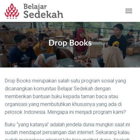
T
O
G
G
L
Drop Books
E
N
A
V
I
G
Drop Books merupakan salah satu program sosial yang
A
T
dicanangkan komunitas Belajar Sedekah dengan
I
memberikan bantuan buku kepada taman baca atau
O
organisasi yang membutuhkan khususnya yang ada di
N
pelosok Indonesia. Mengapa ini menjadi program kami?
Buku “yang katanya” adalah jendela dunia mungkin saat ini
sudah mendapat persaingan dari internet. Sekarang kalau