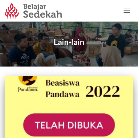
TOGG
NAVIG
Lain-lain