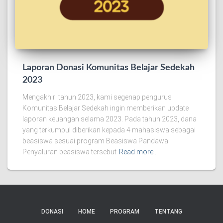
Laporan Donasi Komunitas Belajar Sedekah
2023
Mengakhiri tahun 2023, kami segenap pengurus
Komunitas Belajar Sedekah ingin memberikan update
laporan keuangan selama 2023. Pada tahun 2023, dana
yang terkumpul diberikan kepada 4 mahasiswa sebagai
beasiswa sesuai program Beasiswa Pandawa.
Penyaluran beasiswa tersebut
Read more…
DONASI
HOME
PROGRAM
TENTANG