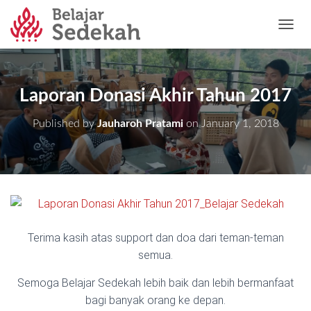
T
O
G
G
L
Laporan Donasi Akhir Tahun 2017
E
N
Published by
Jauharoh Pratami
on
January 1, 2018
A
V
I
G
A
T
I
O
N
Terima kasih atas support dan doa dari teman-teman
semua.
Semoga Belajar Sedekah lebih baik dan lebih bermanfaat
bagi banyak orang ke depan.