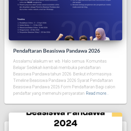
Pendaftaran Beasiswa Pandawa 2026
Assalamu’alaikum wr. wb. Halo semua. Komunitas
Belajar Sedekah kembali membuka pendaftaran
Beasiswa Pandawa tahun 2026. Berikut informasinya :
Timeline Beasiswa Pandawa 2026 Syarat Pendaftaran
Beasiswa Pandawa 2026 Form Pendaftaran Bagi calon
pendaftar yang memenuhi persyaratan
Read more…