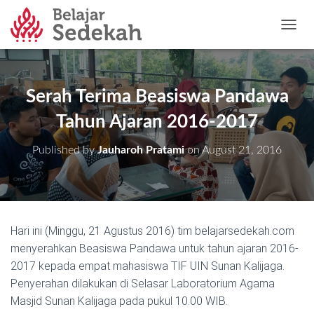
T
O
G
G
L
Serah Terima Beasiswa Pandawa
E
N
Tahun Ajaran 2016-2017
A
V
Published by
Jauharoh Pratami
on
August 21, 2016
I
G
A
T
I
O
Hari ini (Minggu, 21 Agustus 2016) tim belajarsedekah.com
N
menyerahkan Beasiswa Pandawa untuk tahun ajaran 2016-
2017 kepada empat mahasiswa TIF UIN Sunan Kalijaga.
Penyerahan dilakukan di Selasar Laboratorium Agama
Masjid Sunan Kalijaga pada pukul 10.00 WIB.